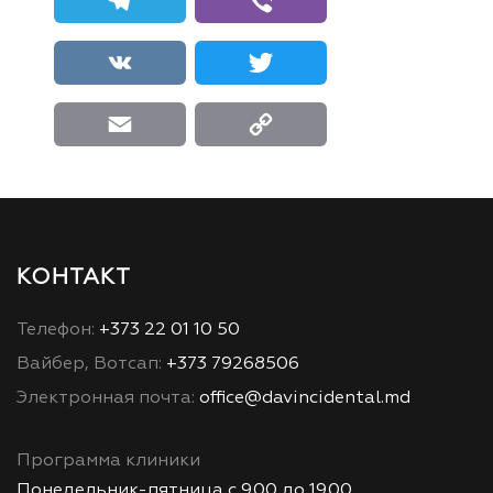
Telegram
Viber
VK
Twitter
Email
Copy Link
КОНТАКТ
Телефон:
+373 22 01 10 50
Вайбер, Вотсап:
+373 79268506
Электронная почта:
office@davincidental.md
Программа клиники
Понедельник-пятница с 9.00 до 19.00