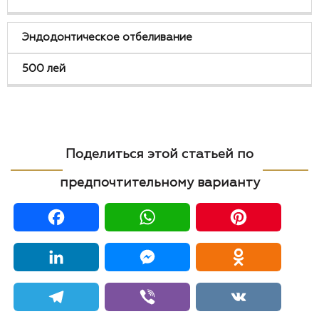
Эндодонтическое отбеливание
500 лей
Поделиться этой статьей по
предпочтительному варианту
Facebook
WhatsApp
Pinter
LinkedIn
Messenger
Odnokl
Telegram
Viber
VK