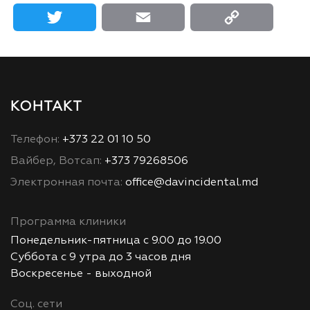
Twitter
Email
Copy L
КОНТАКТ
Телефон:
+373 22 01 10 50
Вайбер, Вотсап:
+373 79268506
Электронная почта:
office@davincidental.md
Программа клиники
Понедельник-пятница с 9.00 до 19.00
Суббота с 9 утра до 3 часов дня
Воскресенье - выходной
Соц. сети