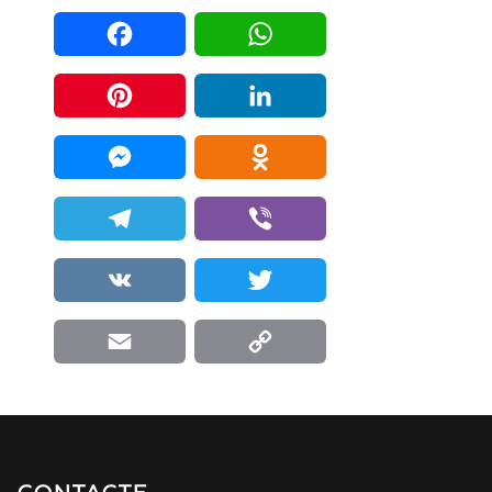
Facebook
WhatsApp
Pinterest
LinkedIn
Messenger
Odnoklassniki
Telegram
Viber
VK
Twitter
Email
Copy Link