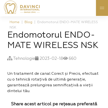
Home
Blog
Endomotorul ENDO-MATE WIRELESS
NSK
Endomotorul ENDO-
MATE WIRELESS NSK
Tehnologie
2023-02-18
660
Un tratament de canal Corect și Precis, efectuat
cu o tehnică rotațivă de ultimă generație,
garantează prelungirea semnificațivă a vieții
dintelui tău.
Share acest articol pe rețeaua preferată